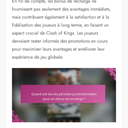
En fin de compte, les bonus de recharge ne
fournissent pas seulement des avantages immédiats,
mais contribuent également à la satisfaction et à la
fidélisation des joueurs à long terme, en faisant un
aspect crucial de Clash of Kings. Les joueurs
devraient rester informés des promotions en cours
pour maximiser leurs avantages et améliorer leur
expérience de jeu globale.