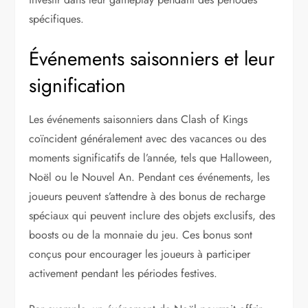
spécifiques.
Événements saisonniers et leur
signification
Les événements saisonniers dans Clash of Kings
coïncident généralement avec des vacances ou des
moments significatifs de l’année, tels que Halloween,
Noël ou le Nouvel An. Pendant ces événements, les
joueurs peuvent s’attendre à des bonus de recharge
spéciaux qui peuvent inclure des objets exclusifs, des
boosts ou de la monnaie du jeu. Ces bonus sont
conçus pour encourager les joueurs à participer
activement pendant les périodes festives.