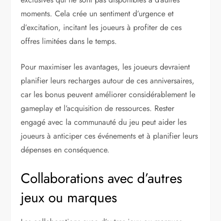
moments. Cela crée un sentiment d’urgence et
d’excitation, incitant les joueurs à profiter de ces
offres limitées dans le temps.
Pour maximiser les avantages, les joueurs devraient
planifier leurs recharges autour de ces anniversaires,
car les bonus peuvent améliorer considérablement le
gameplay et l’acquisition de ressources. Rester
engagé avec la communauté du jeu peut aider les
joueurs à anticiper ces événements et à planifier leurs
dépenses en conséquence.
Collaborations avec d’autres
jeux ou marques