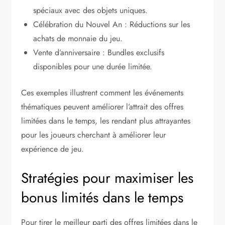
spéciaux avec des objets uniques.
Célébration du Nouvel An : Réductions sur les
achats de monnaie du jeu.
Vente d’anniversaire : Bundles exclusifs
disponibles pour une durée limitée.
Ces exemples illustrent comment les événements
thématiques peuvent améliorer l’attrait des offres
limitées dans le temps, les rendant plus attrayantes
pour les joueurs cherchant à améliorer leur
expérience de jeu.
Stratégies pour maximiser les
bonus limités dans le temps
Pour tirer le meilleur parti des offres limitées dans le