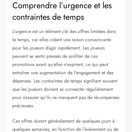
Comprendre l’urgence et les
contraintes de temps
L’urgence est un élément clé des offres limitées dans
le temps, car elles créent une raison convaincante
pour les joueurs d’agir rapidement. Les joueurs
peuvent se sentir pressés de profiter de ces
promotions avant qu’elles n’expirent, ce qui peut
entraîner une augmentation de l’engagement et des
dépenses. Les contraintes de temps signifient souvent
que les joueurs doivent se connecter régulièrement
pour s’assurer qu’ils ne manquent pas de récompenses
précieuses.
Ces offres durent généralement de quelques jours à
quelques semaines, en fonction de l’événement ou de