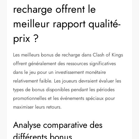
recharge offrent le
meilleur rapport qualité-
prix ?
Les meilleurs bonus de recharge dans Clash of Kings
offrent généralement des ressources significatives
dans le jeu pour un investissement monétaire
relativement faible. Les joueurs devraient évaluer les
types de bonus disponibles pendant les périodes
promotionnelles et les événements spéciaux pour
maximiser leurs retours.
Analyse comparative des
différents bonus