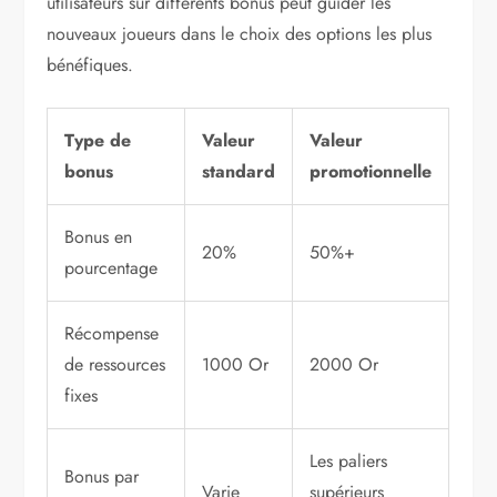
utilisateurs sur différents bonus peut guider les
nouveaux joueurs dans le choix des options les plus
bénéfiques.
Type de
Valeur
Valeur
bonus
standard
promotionnelle
Bonus en
20%
50%+
pourcentage
Récompense
de ressources
1000 Or
2000 Or
fixes
Les paliers
Bonus par
Varie
supérieurs