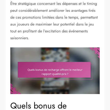
Être stratégique concernant les dépenses et le timing
peut considérablement améliorer les avantages tirés
de ces promotions limitées dans le temps, permettant
aux joueurs de maximiser leur potentiel dans le jeu
tout en profitant de l’excitation des événements
saisonniers.
Quels bonus de