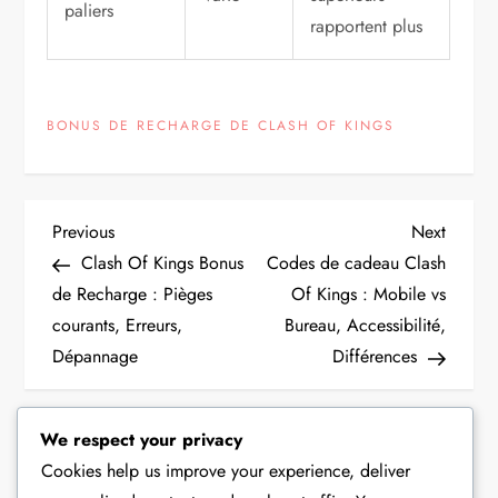
paliers
rapportent plus
BONUS DE RECHARGE DE CLASH OF KINGS
P
Previous
Next
Previous
Next
Post
Post
Clash Of Kings Bonus
Codes de cadeau Clash
o
de Recharge : Pièges
Of Kings : Mobile vs
courants, Erreurs,
Bureau, Accessibilité,
s
Dépannage
Différences
t
n
We respect your privacy
Leave a Reply
Cookies help us improve your experience, deliver