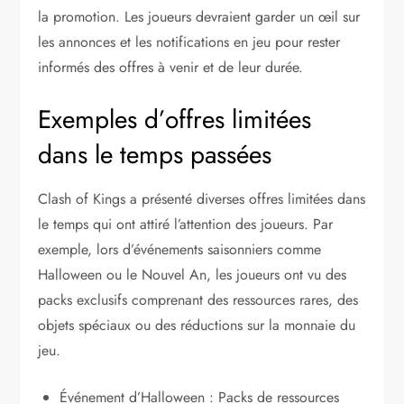
la promotion. Les joueurs devraient garder un œil sur
les annonces et les notifications en jeu pour rester
informés des offres à venir et de leur durée.
Exemples d’offres limitées
dans le temps passées
Clash of Kings a présenté diverses offres limitées dans
le temps qui ont attiré l’attention des joueurs. Par
exemple, lors d’événements saisonniers comme
Halloween ou le Nouvel An, les joueurs ont vu des
packs exclusifs comprenant des ressources rares, des
objets spéciaux ou des réductions sur la monnaie du
jeu.
Événement d’Halloween : Packs de ressources