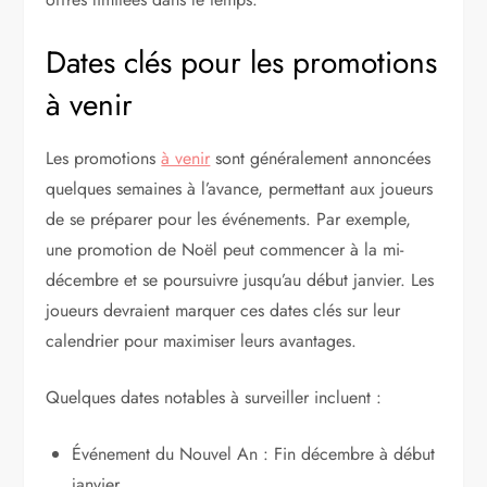
Dates clés pour les promotions
à venir
Les promotions
à venir
sont généralement annoncées
quelques semaines à l’avance, permettant aux joueurs
de se préparer pour les événements. Par exemple,
une promotion de Noël peut commencer à la mi-
décembre et se poursuivre jusqu’au début janvier. Les
joueurs devraient marquer ces dates clés sur leur
calendrier pour maximiser leurs avantages.
Quelques dates notables à surveiller incluent :
Événement du Nouvel An : Fin décembre à début
janvier