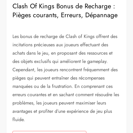
Clash Of Kings Bonus de Recharge :
Pièges courants, Erreurs, Dépannage
Les bonus de recharge de Clash of Kings offrent des
incitations précieuses aux joueurs effectuant des
achats dans le jeu, en proposant des ressources et
des objets exclusifs qui améliorent le gameplay.
Cependant, les joueurs rencontrent fréquemment des
pièges qui peuvent entraîner des récompenses
manquées ou de la frustration. En comprenant ces
erreurs courantes et en sachant comment résoudre les
problèmes, les joueurs peuvent maximiser leurs
avantages et profiter d’une expérience de jeu plus
fluide.