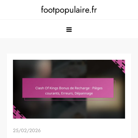
Skip
footpopulaire.fr
to
content
25/02/2026