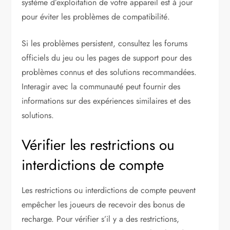
système d’exploitation de votre appareil est à jour
pour éviter les problèmes de compatibilité.
Si les problèmes persistent, consultez les forums
officiels du jeu ou les pages de support pour des
problèmes connus et des solutions recommandées.
Interagir avec la communauté peut fournir des
informations sur des expériences similaires et des
solutions.
Vérifier les restrictions ou
interdictions de compte
Les restrictions ou interdictions de compte peuvent
empêcher les joueurs de recevoir des bonus de
recharge. Pour vérifier s’il y a des restrictions,