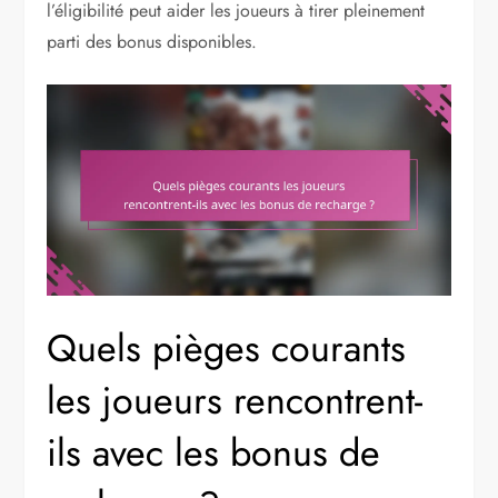
l’éligibilité peut aider les joueurs à tirer pleinement
parti des bonus disponibles.
Quels pièges courants
les joueurs rencontrent-
ils avec les bonus de