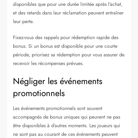
disponibles que pour une durée limitée après l’achat,
et des retards dans leur réclamation peuvent entraîner
leur perte.
Fixez-vous des rappels pour rédemption rapide des
bonus. Si un bonus est disponible pour une courte
période, priorisez sa rédemption pour vous assurer de
recevoir les récompenses prévues.
Négliger les événements
promotionnels
Les événements promotionnels sont souvent
accompagnés de bonus uniques qui peuvent ne pas
être disponibles à d’autres moments. Les joueurs qui
ne sont pas au courant de ces événements peuvent