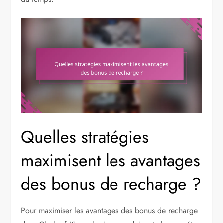
Quelles stratégies
maximisent les avantages
des bonus de recharge ?
Pour maximiser les avantages des bonus de recharge