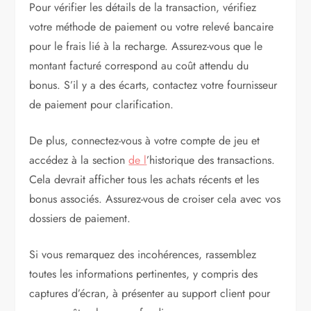
Pour vérifier les détails de la transaction, vérifiez
votre méthode de paiement ou votre relevé bancaire
pour le frais lié à la recharge. Assurez-vous que le
montant facturé correspond au coût attendu du
bonus. S’il y a des écarts, contactez votre fournisseur
de paiement pour clarification.
De plus, connectez-vous à votre compte de jeu et
accédez à la section
de l
’historique des transactions.
Cela devrait afficher tous les achats récents et les
bonus associés. Assurez-vous de croiser cela avec vos
dossiers de paiement.
Si vous remarquez des incohérences, rassemblez
toutes les informations pertinentes, y compris des
captures d’écran, à présenter au support client pour