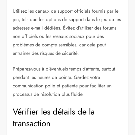
Utilisez les canaux de support officiels fournis par le
jeu, tels que les options de support dans le jeu ou les
adresses e-mail dédiées. Évitez d’utiliser des forums
non officiels ou les réseaux sociaux pour des
problèmes de compte sensibles, car cela peut
entraîner des risques de sécurité.
Préparez-vous à d’éventuels temps d’attente, surtout
pendant les heures de pointe. Gardez votre
communication polie et patiente pour faciliter un
processus de résolution plus fluide.
Vérifier les détails de la
transaction