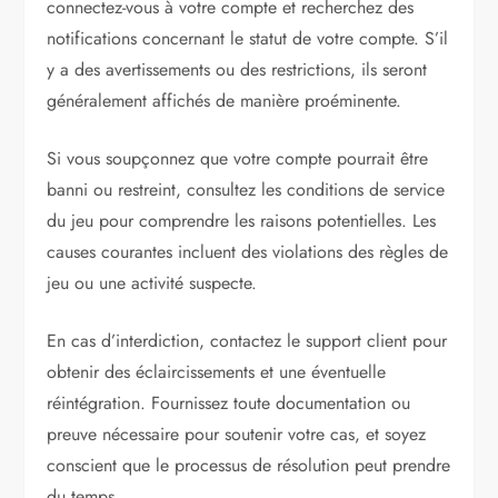
connectez-vous à votre compte et recherchez des
notifications concernant le statut de votre compte. S’il
y a des avertissements ou des restrictions, ils seront
généralement affichés de manière proéminente.
Si vous soupçonnez que votre compte pourrait être
banni ou restreint, consultez les conditions de service
du jeu pour comprendre les raisons potentielles. Les
causes courantes incluent des violations des règles de
jeu ou une activité suspecte.
En cas d’interdiction, contactez le support client pour
obtenir des éclaircissements et une éventuelle
réintégration. Fournissez toute documentation ou
preuve nécessaire pour soutenir votre cas, et soyez
conscient que le processus de résolution peut prendre
du temps.