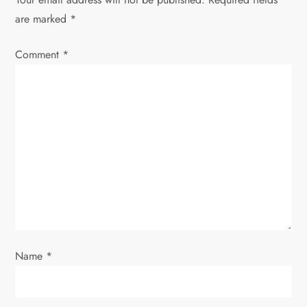
v
are marked
*
i
Comment
*
g
a
t
i
o
n
Name
*