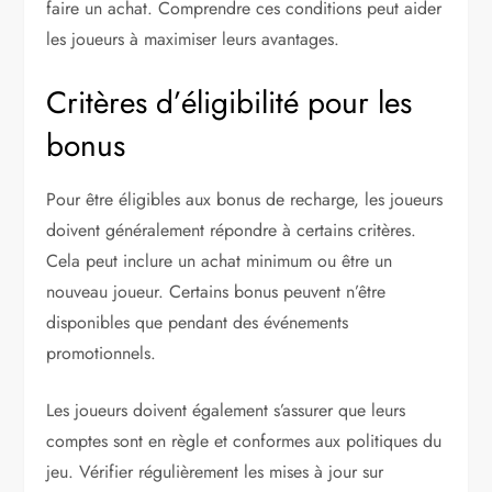
faire un achat. Comprendre ces conditions peut aider
les joueurs à maximiser leurs avantages.
Critères d’éligibilité pour les
bonus
Pour être éligibles aux bonus de recharge, les joueurs
doivent généralement répondre à certains critères.
Cela peut inclure un achat minimum ou être un
nouveau joueur. Certains bonus peuvent n’être
disponibles que pendant des événements
promotionnels.
Les joueurs doivent également s’assurer que leurs
comptes sont en règle et conformes aux politiques du
jeu. Vérifier régulièrement les mises à jour sur