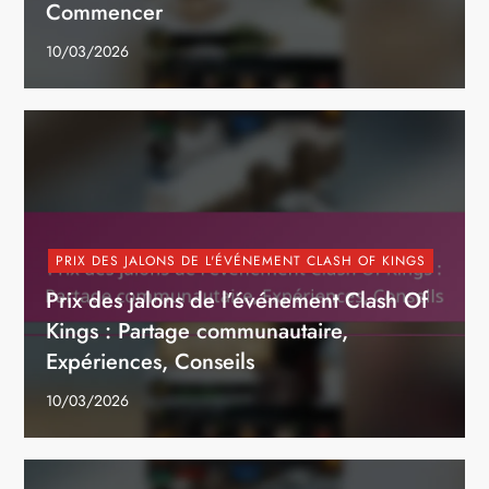
Commencer
10/03/2026
PRIX DES JALONS DE L'ÉVÉNEMENT CLASH OF KINGS
Prix des jalons de l’événement Clash Of
Kings : Partage communautaire,
Expériences, Conseils
10/03/2026