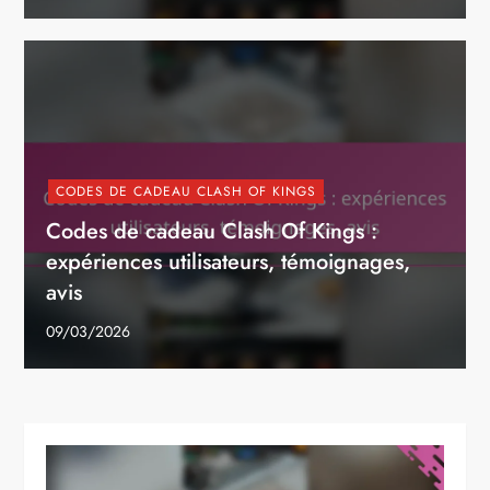
CODES DE CADEAU CLASH OF KINGS
Codes de cadeau Clash Of Kings :
expériences utilisateurs, témoignages,
avis
09/03/2026