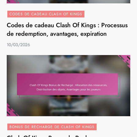
CODES DE CADEAU CLASH OF KINGS
Codes de cadeau Clash Of Kings : Processus
de redemption, avantages, expiration
10/03/2026
BONUS DE RECHARGE DE CLASH OF KINGS