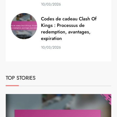
10/03/2026
Codes de cadeau Clash Of
Kings : Processus de
redemption, avantages,
expiration
10/03/2026
TOP STORIES