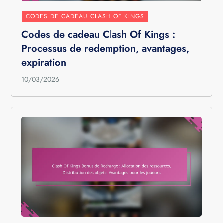
CODES DE CADEAU CLASH OF KINGS
Codes de cadeau Clash Of Kings :
Processus de redemption, avantages,
expiration
10/03/2026