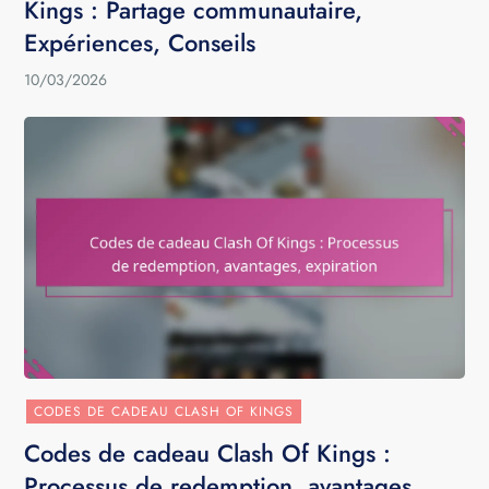
Kings : Partage communautaire,
Expériences, Conseils
10/03/2026
CODES DE CADEAU CLASH OF KINGS
Codes de cadeau Clash Of Kings :
Processus de redemption, avantages,