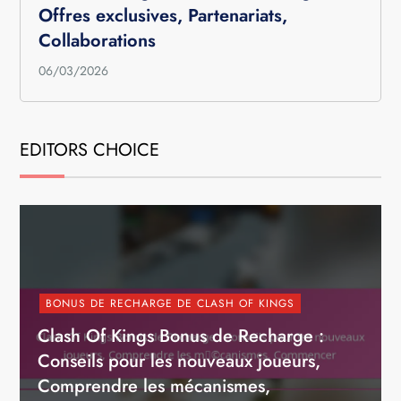
Offres exclusives, Partenariats,
Collaborations
06/03/2026
EDITORS CHOICE
BONUS DE RECHARGE DE CLASH OF KINGS
Clash Of Kings Bonus de Recharge :
Conseils pour les nouveaux joueurs,
Comprendre les mécanismes,