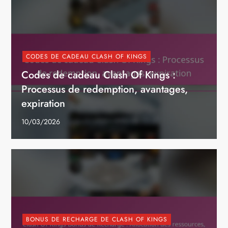
CODES DE CADEAU CLASH OF KINGS
Codes de cadeau Clash Of Kings :
Processus de redemption, avantages,
expiration
10/03/2026
BONUS DE RECHARGE DE CLASH OF KINGS