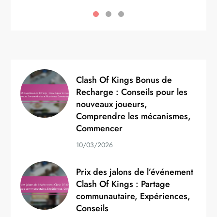
Clash Of Kings Bonus de
Recharge : Conseils pour les
nouveaux joueurs,
Comprendre les mécanismes,
Commencer
10/03/2026
Prix des jalons de l’événement
Clash Of Kings : Partage
communautaire, Expériences,
Conseils