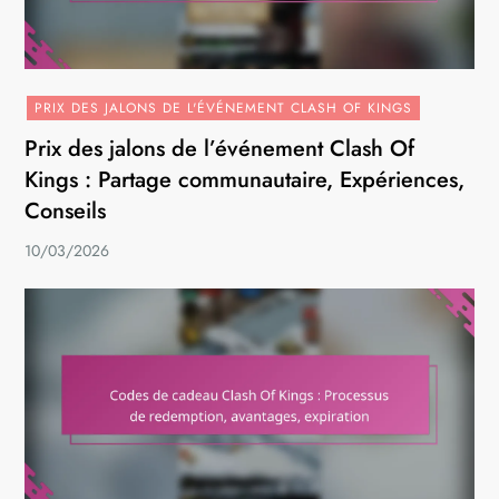
PRIX DES JALONS DE L'ÉVÉNEMENT CLASH OF KINGS
Prix des jalons de l’événement Clash Of
Kings : Partage communautaire, Expériences,
Conseils
10/03/2026