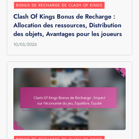
BONUS DE RECHARGE DE CLASH OF KINGS
Clash Of Kings Bonus de Recharge :
Allocation des ressources, Distribution
des objets, Avantages pour les joueurs
10/03/2026