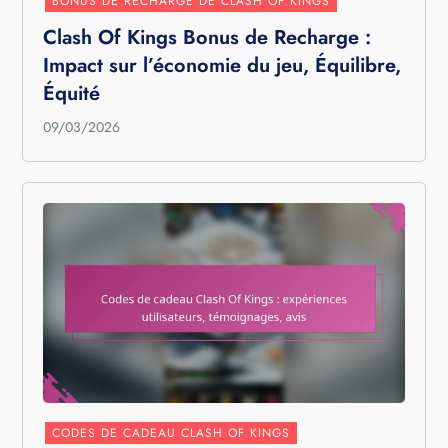
BONUS DE RECHARGE DE CLASH OF KINGS
Clash Of Kings Bonus de Recharge :
Impact sur l’économie du jeu, Équilibre,
Équité
09/03/2026
CODES DE CADEAU CLASH OF KINGS