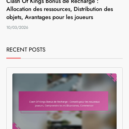
Clash Of Kings Bonus de Recharge :
Allocation des ressources, Distribution des
objets, Avantages pour les joueurs
10/03/2026
RECENT POSTS