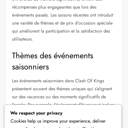
récompenses plus engageantes que lors des
événements passés. Les saisons récentes ont introduit
une variété de thèmes et de prix d’occasion spéciale
qui améliorent la participation et la satisfaction des
utilisateurs.
Thèmes des événements
saisonniers
Les événements saisonniers dans Clash Of Kings
présentent souvent des thèmes uniques qui s’alignent
sur des vacances ou des moments significatifs de
l’année. Par exemple, l’événement d’hiver peut inclure
des prix comme des skins exclusifs ou des ressources
We respect your privacy
qui reflètent la saison. Ces thèmes non seulement
Cookies help us improve your experience, deliver