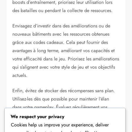
boosts d’entraînement, priorisez leur utilisation lors
des batailles ou pendant la collecte de ressources.
Envisagez d’investir dans des améliorations ou de
nouveaux bâtiments avec les ressources obtenues
grâce aux codes cadeaux. Cela peut fournir des
avantages à long terme, améliorant vos capacités et
votre efficacité dans le jeu. Priorisez les améliorations
qui s’alignent avec votre style de jeu et vos objectifs
actuels.
Enfin, évitez de stocker des récompenses sans plan.
Utilisez-les dès que possible pour maintenir l’élan
dans votre gameplay. Évaluez régulièrement vos
besoins et adaptez votre stratégie en fonction des
We respect your privacy
ressources disponibles grâce aux codes cadeaux et
Cookies help us improve your experience, deliver
aux événements dans le jeu.